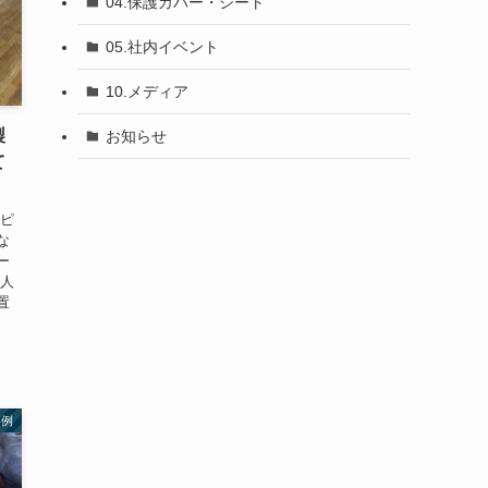
04.保護カバー・シート
05.社内イベント
10.メディア
製
お知らせ
て
ッピ
な
ー
す人
置
事例