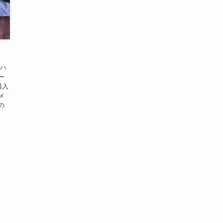
とハ
ー
購入
メ
の