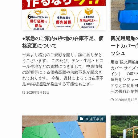
●緊急のご案内●/生地の在庫不足、価
観光用船舶
格変更について
ートカバー
ッシュ
平素より格別のご愛顧を賜り、誠にありがと
うございます。 このたび、テント生地・ビニ
用途 観光用船
ール生地などの資材につきまして、中東情勢
カバー サイズ 
の影響等による価格高騰や供給不足が懸念さ
イン） 7407-
れております。 今後、資材によっては在庫不
屋外用ソファ
足や納期遅延が発生する可能性もござ...
アなどに使用
への優れた耐性
2026年5月15日
2026年5月12日
01.施工事例