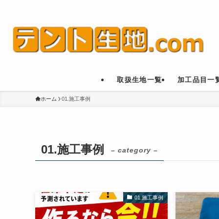
シート・カバーをテント生地で製作販売｜1枚からOK
取扱生地一覧
加工品目一
ホーム
01.施工事例
01.施工事例
– category –
01.施工事例