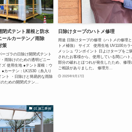
開閉式テント屋根と防水
日除けタープのハトメ修理
ニールカーテン／雨除
用途 日除けタープの修理（ハトメの修理
対策
トメ補強） サイズ 使用生地 UV1100カラ
メッシュ ワンポイント 日よけタープをご
パーゴラの日除け開閉式テント
されたお客様から、使用している間にハト
け・雨除けのための透明ビニー
部分の破れとほつれが発生したため、修理
イズ 使用生地 ●テント屋根：ウ
ご相談がありました。 修理方...
●カーテン：LK1530（糸入り
イント ・日除けと簡易的な雨除
2025年9月17日
のための開閉式テン...
01.施工事例