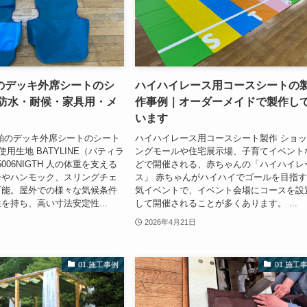
のデッキ外席シートのシ
ハイハイレース用コースシートの
/防水・耐候・家具用・メ
作事例｜オーダーメイドで製作し
います
舶のデッキ外席シートのシート
ハイハイレース用コースシート製作 ショ
使用生地 BATYLINE（バティラ
ングモールや住宅展示場、子育てイベント
5006NIGTH 人の体重を支える
どで開催される、赤ちゃんの「ハイハイレ
ーやハンモック、スリングチェ
ス」 赤ちゃんがハイハイでゴールを目指
可能。屋外での様々な気候条件
気イベントで、イベント会場にコースを設
を持ち、高い寸法安定性...
して開催されることが多くあります。 ...
2026年4月21日
01.施工事例
01.施工