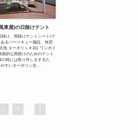
風東屋)の日除けテント
日除け、雨除けテントシート/グ
にあるバーベキュー施設、休憩
用生地 ターポリン＃2白 ワンポイ
簡易的な雨除けのためのテント
候の時には取り外しをするた
やすいターポリン生...
2
3
...
4