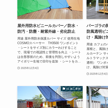
屋外用防水ビニールカバー／防水・
パーゴラの
防汚・防塵・耐紫外線・劣化防止
防風透明ビ
け・風除け
用途 屋外用防水保護カバー サイズ 使用生地
COSMOスペーサー TH3500 ワンポイント
用途 カフェの
・シートをサイズ別にカラーわけすること
屋根と、風除
で、現場での視認性と管理性を向上 ・シート
ルカーテン サ
は台形形状のため、前後を判別しやすいよう
ルトラマックス 
アイボリー生地で目印を追加 ・シートをカ...
透明） ワンポ
け、風除け対策
2025年12月4日
2025年12月4日
01.施工事例