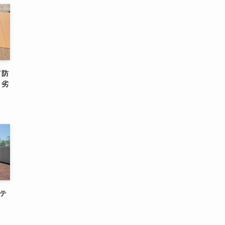
／防
・劣
けテ