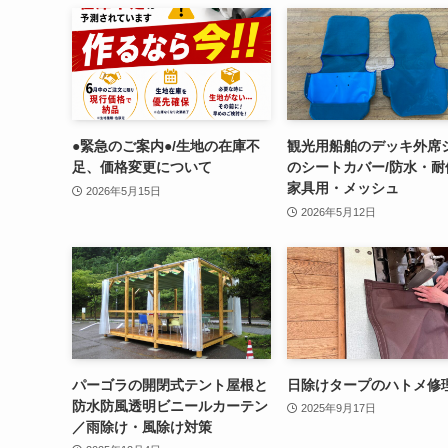
●緊急のご案内●/生地の在庫不
観光用船舶のデッキ外席
足、価格変更について
のシートカバー/防水・耐
家具用・メッシュ
2026年5月15日
2026年5月12日
パーゴラの開閉式テント屋根と
日除けタープのハトメ修
防水防風透明ビニールカーテン
2025年9月17日
／雨除け・風除け対策