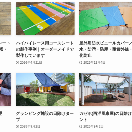
シート
ハイハイレース用コースシート
屋外用防水ビニールカバー
候・
の製作事例｜オーダーメイドで
水・防汚・防塵・耐紫外線
製作しています
化防止
2026年4月21日
2025年12月4日
理
グランピング施設の日除けター
ガゼボ(西洋風東屋)の日除
プ
ント
2025年9月2日
2025年9月2日