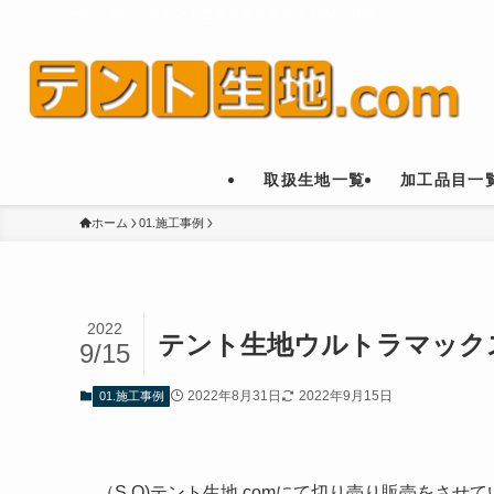
シート・カバーをテント生地で製作販売｜1枚からOK
取扱生地一覧
加工品目一
ホーム
01.施工事例
2022
テント生地ウルトラマック
9/15
2022年8月31日
2022年9月15日
01.施工事例
（S.O)テント生地.comにて切り売り販売をさ