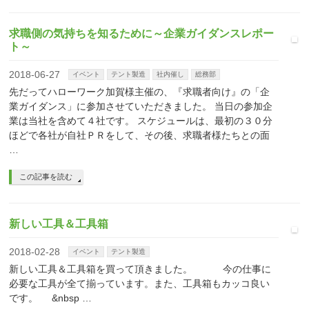
求職側の気持ちを知るために～企業ガイダンスレポー
ト～
2018-06-27
イベント
テント製造
社内催し
総務部
先だってハローワーク加賀様主催の、『求職者向け』の「企
業ガイダンス」に参加させていただきました。 当日の参加企
業は当社を含めて４社です。 スケジュールは、最初の３０分
ほどで各社が自社ＰＲをして、その後、求職者様たちとの面
…
この記事を読む
新しい工具＆工具箱
2018-02-28
イベント
テント製造
新しい工具＆工具箱を買って頂きました。 今の仕事に
必要な工具が全て揃っています。また、工具箱もカッコ良い
です。 &nbsp …