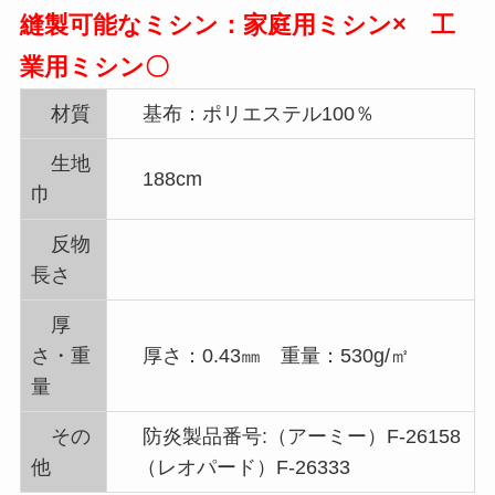
縫製可能なミシン：家庭用ミシン× 工
業用ミシン〇
材質
基布：ポリエステル100％
生地
188cm
巾
反物
長さ
厚
さ・重
厚さ：0.43㎜ 重量：530g/㎡
量
その
防炎製品番号:（アーミー）F-26158
他
（レオパード）F-26333