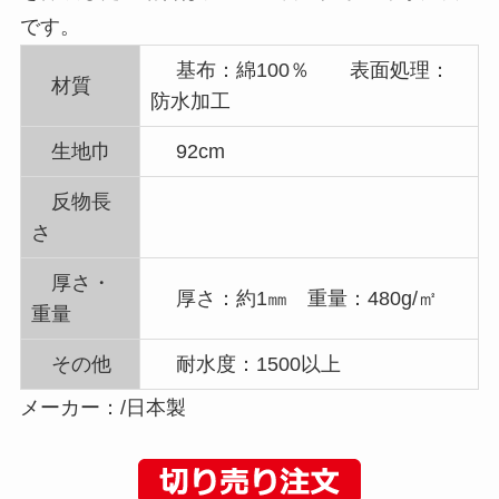
です。
基布：綿100％ 表面処理：
材質
防水加工
生地巾
92cm
反物長
さ
厚さ・
厚さ：約1㎜ 重量：480g/㎡
重量
その他
耐水度：1500以上
メーカー：/日本製