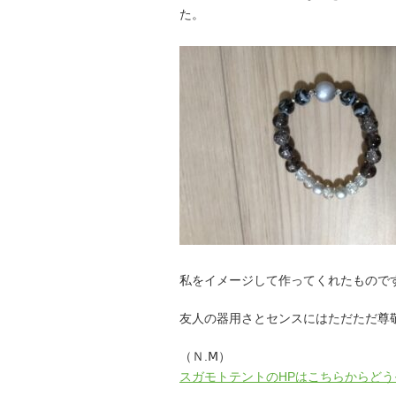
た。
私をイメージして作ってくれたもので
友人の器用さとセンスにはただただ尊
（Ｎ.Ⅿ）
スガモトテントのHPはこちらからどう