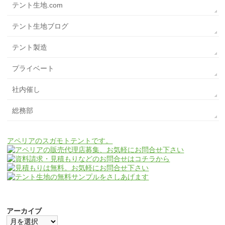
テント生地.com
テント生地ブログ
テント製造
プライベート
社内催し
総務部
アペリアのスガモトテントです。
アーカイブ
ア